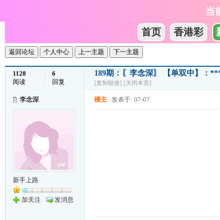
当
首页
香港彩
返回论坛
个人中心
上一主题
下一主题
189期：〖李念深〗 【单双中】：**
1128
6
阅读
回复
[复制链接]
[关闭本页]
李念深
楼主
发表于: 07-07
新手上路
加关注
发消息