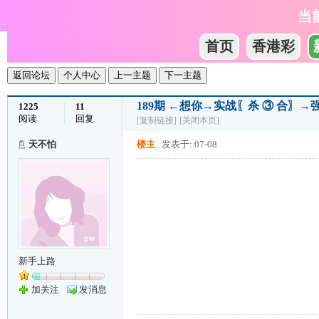
当
首页
香港彩
返回论坛
个人中心
上一主题
下一主题
189期 ←想你→实战〖杀 ③ 合〗
1225
11
阅读
回复
[复制链接]
[关闭本页]
天不怕
楼主
发表于: 07-08
新手上路
加关注
发消息