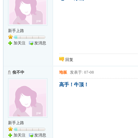
新手上路
加关注
发消息
回复
俭不中
地板
发表于: 07-08
高手！牛顶！
新手上路
加关注
发消息