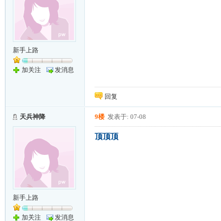
新手上路
加关注
发消息
回复
天兵神降
9楼
发表于: 07-08
顶顶顶
新手上路
加关注
发消息