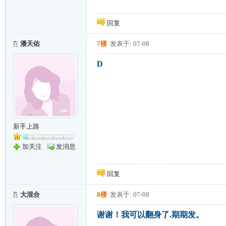
回复
潘天佑
7楼
发表于: 07-08
D
新手上路
加关注
发消息
回复
大混合
8楼
发表于: 07-08
谢谢！我可以翻身了.期期发。