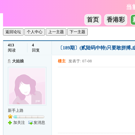
当
首页
香港彩
返回论坛
个人中心
上一主题
下一主题
413
4
〔189期〕(贰陆码中特)只要敢拼搏
阅读
回复
大姑娘
楼主
发表于: 07-08
新手上路
加关注
发消息