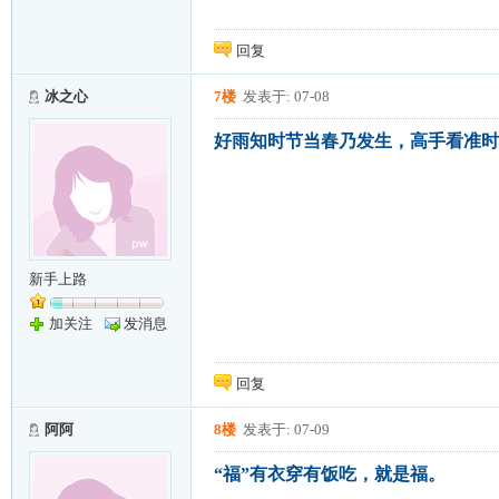
回复
冰之心
7楼
发表于: 07-08
好雨知时节当春乃发生，高手看准时
新手上路
加关注
发消息
回复
阿阿
8楼
发表于: 07-09
“福”有衣穿有饭吃，就是福。