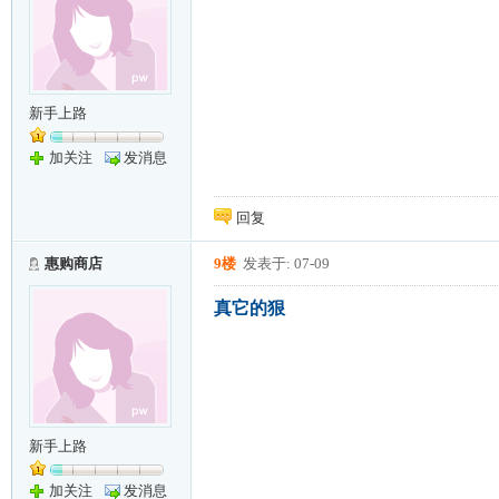
新手上路
加关注
发消息
回复
惠购商店
9楼
发表于: 07-09
真它的狠
新手上路
加关注
发消息